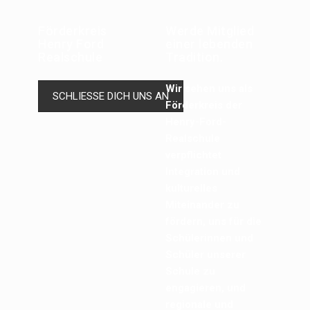
Förderkreis
Werde Mitglied
Henry Ford
einer lebenden
Realschule
Tradition.
Wir sehen uns als
SCHLIESSE DICH UNS AN
Förderkreis der
Henry-Ford-
Realschule
verpflichtet
Integration und
kulturelles
Miteinander zu
fördern, uns für die
Schülerinnen und
Schüler unserer
Schule zu
engagieren, und
regionale und