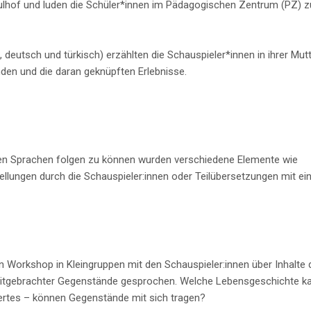
ulhof und luden die Schüler*innen im Pädagogischen Zentrum (PZ) zu
, deutsch und türkisch) erzählten die Schauspieler*innen in ihrer Mu
en und die daran geknüpften Erlebnisse.
en Sprachen folgen zu können wurden verschiedene Elemente wie
ellungen durch die Schauspieler:innen oder Teilübersetzungen mit ei
orkshop in Kleingruppen mit den Schauspieler:innen über Inhalte des
r mitgebrachter Gegenstände gesprochen. Welche Lebensgeschichte k
rtes – können Gegenstände mit sich tragen?