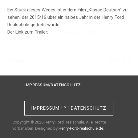
Ein Stück dieses Weges ist in dem Film „Klasse Deutsch“ zu
sehen, der 2015/16 über ein halbes Jahr in der Henry Ford
Realschule gedreht wurde.
Der Link zum Trailer:
https://www.klassedeutsch.de
ZURÜCK
WEITER
IMPRESSUM/DATENSCHUTZ
IMPRESSUM
UND
DATENSCHUTZ
Copyright © 2026 Henry Ford Realschule. Alle Rechte
vorbehalten. Designed by
Henry-Ford-realschule.de
.