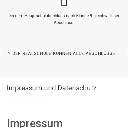
ein dem Hauptschulabschluss nach Klasse 9 gleichwertiger
Abschluss.
IN DER REALSCHULE KÖNNEN ALLE ABSCHLÜSSE DER SEK I ERWORBEN WERDEN:
Impressum und Datenschutz
UNCATEGORISED
EMP
Impressum