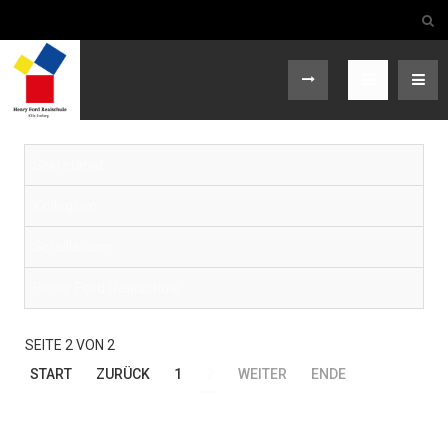
Sekretariat
Kollegium
Schulleitung
Henry Ford Realschule
SEITE 2 VON 2
START
ZURÜCK
1
2
WEITER
ENDE