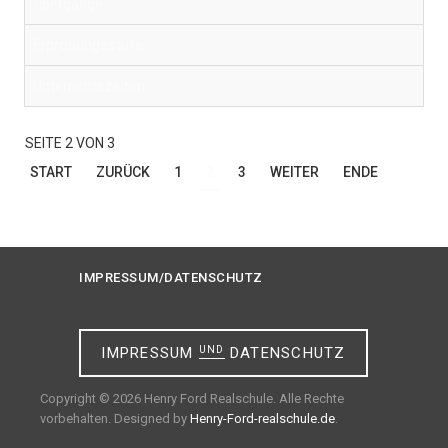
Übergange
Erprobungsstufe
Unterrichtszeiten
SEITE 2 VON 3
START
ZURÜCK
1
2
3
WEITER
ENDE
IMPRESSUM/DATENSCHUTZ
IMPRESSUM
UND
DATENSCHUTZ
Copyright © 2026 Henry Ford Realschule. Alle Rechte
vorbehalten. Designed by
Henry-Ford-realschule.de
.