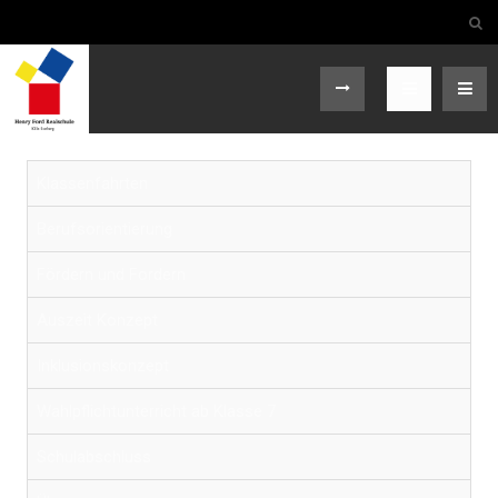
Klassenfahrten
Berufsorientierung
Fördern und Fordern
Auszeit Konzept
Inklusionskonzept
Wahlpflichtunterricht ab Klasse 7
Schulabschluss