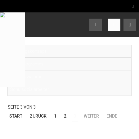
Ganztagskonzept
Schulprogramm
Schulsozialarbeit
Schulsozialarbeiter
SEITE 3 VON 3
START
ZURÜCK
1
2
3
WEITER
ENDE